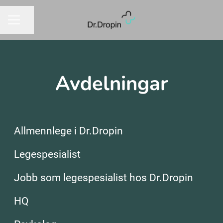
Dela sidan
KARRIÄRMENY
Avdelningar
General Practitioners | Norway
Dermatologists | Norway
Allmennlege i Dr.Dropin
Gynecologist | Norway
Legespesialist
Paediatrician | Norway
HQ | Norway
Jobb som legespesialist hos Dr.Dropin
Psychologist | Norway
HQ
Nurse | Norway