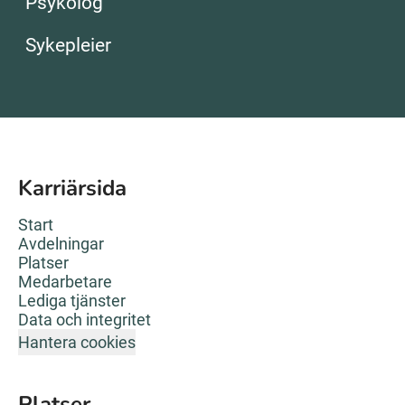
General Practitioner | Dr.Dropin
Occupational health service |
Psykolog
Tech | HQ Norway
UK
Physical treatment | Norway
Norway
Dermatologist | Dr.Dropin UK
Business roles | Dr.Dropin UK
Gynaecology | Dr.Dropin UK
Sykepleier
Karriärsida
Start
Avdelningar
Platser
Medarbetare
Lediga tjänster
Data och integritet
Hantera cookies
Platser