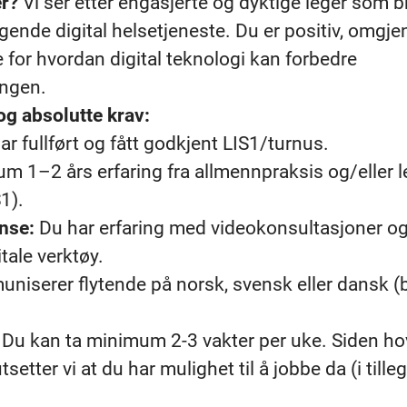
er?
Vi ser etter engasjerte og dyktige leger som b
gende digital helsetjeneste. Du er positiv, omgje
 for hvordan digital teknologi kan forbedre
ingen.
og absolutte krav:
r fullført og fått godkjent LIS1/turnus.
 1–2 års erfaring fra allmennpraksis og/eller l
S1).
nse:
Du har erfaring med videokonsultasjoner og
tale verktøy.
iserer flytende på norsk, svensk eller dansk (b
Du kan ta minimum 2-3 vakter per uke. Siden ho
tsetter vi at du har mulighet til å jobbe da (i tille