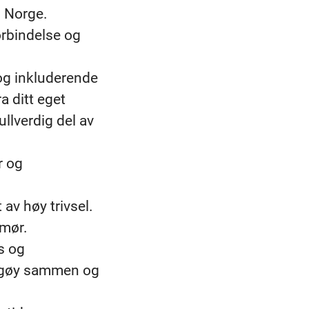
i Norge.
orbindelse og
 og inkluderende
a ditt eget
llverdig del av
r og
 av høy trivsel.
umør.
s og
et gøy sammen og