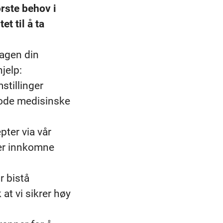
ørste behov i
t til å ta
dagen din
jelp:
stillinger
 gode medisinske
pter via vår
rer innkomne
r bistå
at vi sikrer høy