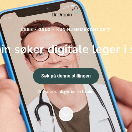
LEGE
·
OSLO
·
KUN HJEMMEKONTOR
in søker digitale leger 
Søk på denne stillingen
Vi svarer vanligvis innen
to uker