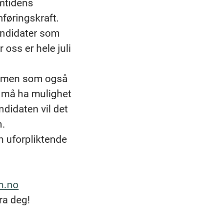
emtidens
føringskraft.
andidater som
r oss er hele juli
e, men som også
Du må ha mulighet
ndidaten vil det
n.
n uforpliktende
n.no
fra deg!