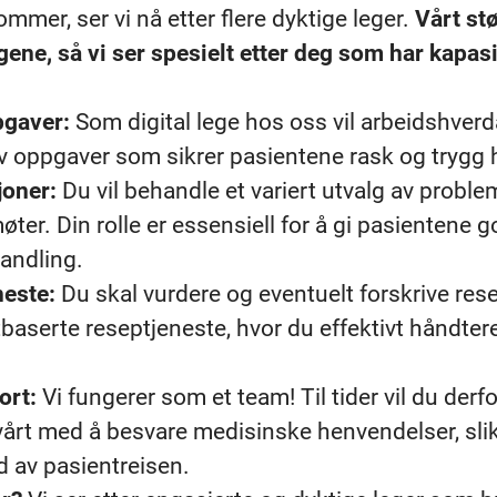
ommer, ser vi nå etter flere dyktige leger.
Vårt st
ene, så vi ser spesielt etter deg som har kapasite
pgaver:
Som digital lege hos oss vil arbeidshver
v oppgaver som sikrer pasientene rask og trygg h
joner:
Du vil behandle et variert utvalg av problem
er. Din rolle er essensiell for å gi pasientene
handling.
neste:
Du skal vurdere og eventuelt forskrive rese
stbaserte reseptjeneste, hvor du effektivt håndte
ort:
Vi fungerer som et team! Til tider vil du derfo
rt med å besvare medisinske henvendelser, slik 
edd av pasientreisen.