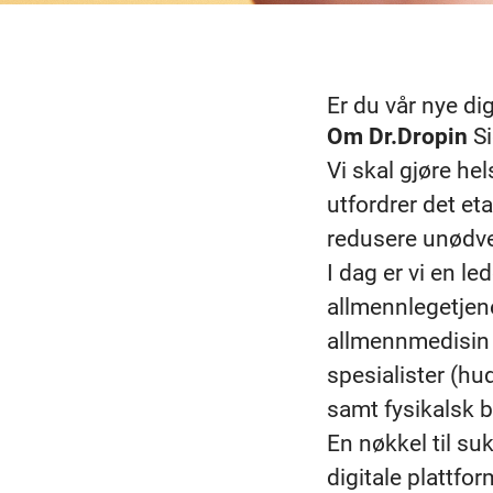
Er du vår nye di
Om Dr.Dropin
Si
Vi skal gjøre hel
utfordrer det et
redusere unødven
I dag er vi en le
allmennlegetjenes
allmennmedisin o
spesialister (hud
samt fysikalsk b
En nøkkel til su
digitale plattfor