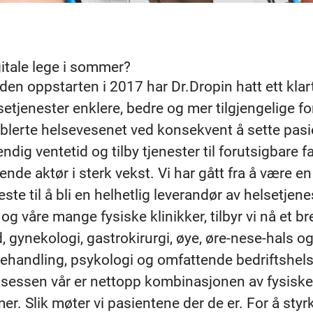
gitale lege i sommer?
den oppstarten i 2017 har Dr.Dropin hatt ett klart
setjenester enklere, bedre og mer tilgjengelige for
ablerte helsevesenet ved konsekvent å sette pasi
dig ventetid og tilby tjenester til forutsigbare fa
dende aktør i sterk vekst. Vi har gått fra å være en
te til å bli en helhetlig leverandør av helsetjeneste
g våre mange fysiske klinikker, tilbyr vi nå et br
, gynekologi, gastrokirurgi, øye, øre-nese-hals og 
ehandling, psykologi og omfattende bedriftshels
ksessen vår er nettopp kombinasjonen av fysiske 
mer. Slik møter vi pasientene der de er. For å styr