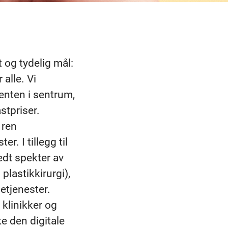
 og tydelig mål:
 alle. Vi
enten i sentrum,
stpriser.
 ren
r. I tillegg til
edt spekter av
plastikkirurgi),
etjenester.
klinikker og
ke den digitale