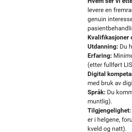
Hvem ser vi ett
levere en fremra
genuin interesse
pasientbehandl
Kvalifikasjoner 
Utdanning:
Du ha
Erfaring:
Minimum
(etter fullført LI
Digital kompeta
med bruk av digi
Språk:
Du kommun
muntlig).
Tilgjengelighet:
er i helgene, foru
kveld og natt).