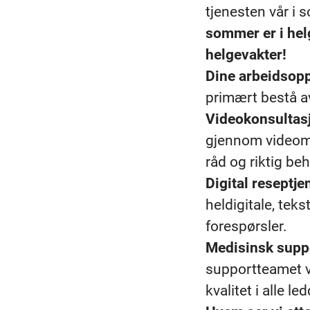
tjenesten vår i s
sommer er i helg
helgevakter!
Dine arbeidsop
primært bestå a
Videokonsultas
gjennom videomøt
råd og riktig be
Digital reseptje
heldigitale, tek
forespørsler.
Medisinsk supp
supportteamet vå
kvalitet i alle l