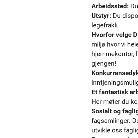
Arbeidssted:
Du 
Utstyr:
Du dispon
legefrakk
Hvorfor velge D
miljø hvor vi hei
hjemmekontor, le
gjengen!
Konkurransedykt
inntjeningsmuli
Et fantastisk ar
Her møter du ko
Sosialt og faglig
fagsamlinger. De
utvikle oss fagli