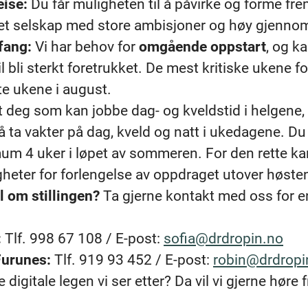
ise:
Du får muligheten til å påvirke og forme fr
i et selskap med store ambisjoner og høy gjennom
fang:
Vi har behov for
omgående oppstart
, og k
vil bli sterkt foretrukket. De mest kritiske ukene fo
te ukene i august.
t deg som kan jobbe dag- og kveldstid i helgen
l å ta vakter på dag, kveld og natt i ukedagene. 
mum 4 uker i løpet av sommeren. For den rette ka
heter for forlengelse av oppdraget utover høste
 om stillingen?
Ta gjerne kontakt med oss for e
:
Tlf. 998 67 108 / E-post:
sofia@drdropin.no
Furunes:
Tlf. 919 93 452 / E-post:
robin@drdropi
 digitale legen vi ser etter? Da vil vi gjerne høre 