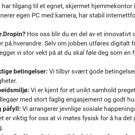
har tilgang til et egnet, skjermet hjemmekontor 
erer egen PC med kamera, har stabil internettf
r.Dropin?
Hos oss blir du en del av et innovativt
er på hverandre. Selv om jobben utføres digitalt fr
gger vi stor vekt på at du skal føle deg som en fu
ige betingelser:
Vi tilbyr svært gode betingelse
gheter.
beidsmiljø:
Vi er kjent for et unikt samhold preget
llegaer med stort faglig engasjement og godt h
 påfyll:
Vi arrangerer jevnlige sosiale happening
t er viktig for oss at vi møtes fysisk for å ha d
g.