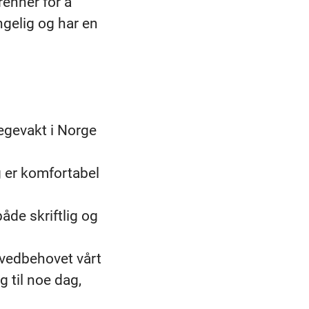
renner for å
ngelig og har en
egevakt i Norge
 er komfortabel
åde skriftlig og
vedbehovet vårt
gg til noe dag,