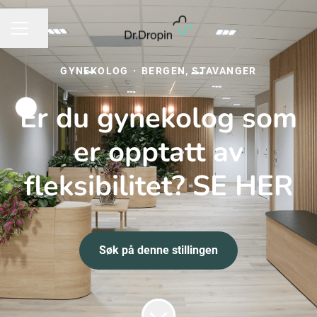
Del siden
KARRIEREMENY
GYNEKOLOG
·
BERGEN, STAVANGER
Er du gynekolog som
er opptatt av
fleksibilitet? SE HER
Søk på denne stillingen