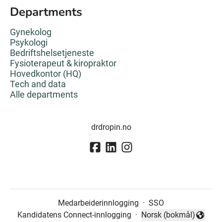
Departments
Gynekolog
Psykologi
Bedriftshelsetjeneste
Fysioterapeut & kiropraktor
Hovedkontor (HQ)
Tech and data
Alle departments
drdropin.no
Medarbeiderinnlogging
·
SSO
Kandidatens Connect-innlogging
·
Norsk (bokmål)
Endre språk